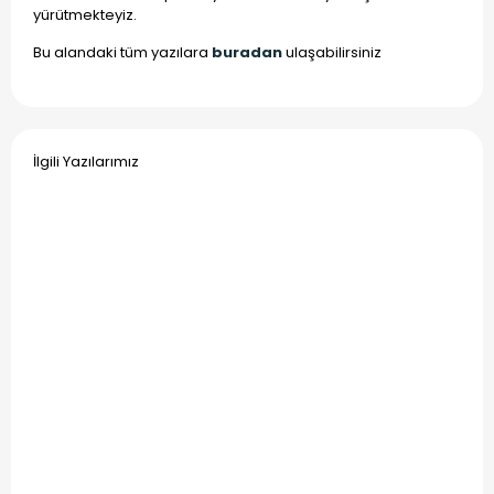
yürütmekteyiz.
Bu alandaki tüm yazılara
buradan
ulaşabilirsiniz
İlgili Yazılarımız
21 Nisan
27 Mart
2025
2025
Tutuklama
Bilişim
Kararı
Yoluyla
Nedir?,
İnternet
Tutuklanma
Dolandırıcılık
Nedenleri,
Suçu,
Süresi ve
Şikayet
Tutuklamaya
Dilekçesi |
İtiraz
2025
Devamını
Devamını