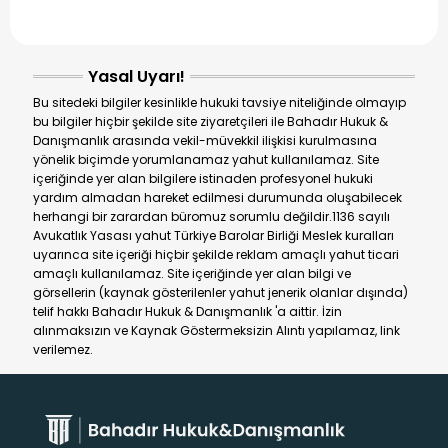
oku
oku
Yasal Uyarı!
Bu sitedeki bilgiler kesinlikle hukuki tavsiye niteliğinde olmayıp
bu bilgiler hiçbir şekilde site ziyaretçileri ile Bahadır Hukuk &
Danışmanlık arasında vekil-müvekkil ilişkisi kurulmasına
yönelik biçimde yorumlanamaz yahut kullanılamaz. Site
içeriğinde yer alan bilgilere istinaden profesyonel hukuki
yardım almadan hareket edilmesi durumunda oluşabilecek
herhangi bir zarardan büromuz sorumlu değildir.1136 sayılı
Avukatlık Yasası yahut Türkiye Barolar Birliği Meslek kuralları
uyarınca site içeriği hiçbir şekilde reklam amaçlı yahut ticari
amaçlı kullanılamaz. Site içeriğinde yer alan bilgi ve
görsellerin (kaynak gösterilenler yahut jenerik olanlar dışında)
telif hakkı Bahadır Hukuk & Danışmanlık 'a aittir. İzin
alınmaksızın ve Kaynak Göstermeksizin Alıntı yapılamaz, link
verilemez.