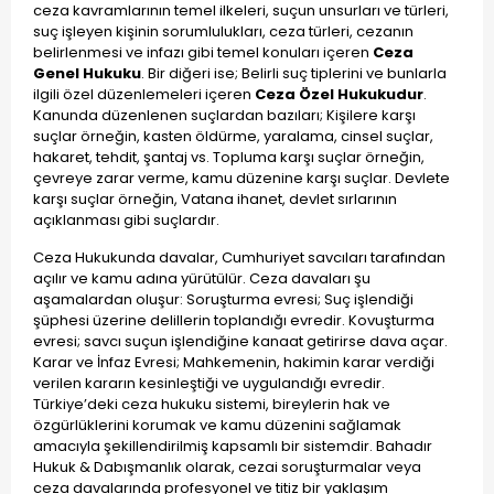
ceza kavramlarının temel ilkeleri, suçun unsurları ve türleri,
suç işleyen kişinin sorumlulukları, ceza türleri, cezanın
belirlenmesi ve infazı gibi temel konuları içeren
Ceza
Genel Hukuku
. Bir diğeri ise; Belirli suç tiplerini ve bunlarla
ilgili özel düzenlemeleri içeren
Ceza Özel Hukukudur
.
Kanunda düzenlenen suçlardan bazıları; Kişilere karşı
suçlar örneğin, kasten öldürme, yaralama, cinsel suçlar,
hakaret, tehdit, şantaj vs. Topluma karşı suçlar örneğin,
çevreye zarar verme, kamu düzenine karşı suçlar. Devlete
karşı suçlar örneğin, Vatana ihanet, devlet sırlarının
açıklanması gibi suçlardır.
Ceza Hukukunda davalar, Cumhuriyet savcıları tarafından
açılır ve kamu adına yürütülür. Ceza davaları şu
aşamalardan oluşur: Soruşturma evresi; Suç işlendiği
şüphesi üzerine delillerin toplandığı evredir. Kovuşturma
evresi; savcı suçun işlendiğine kanaat getirirse dava açar.
Karar ve İnfaz Evresi; Mahkemenin, hakimin karar verdiği
verilen kararın kesinleştiği ve uygulandığı evredir.
Türkiye’deki ceza hukuku sistemi, bireylerin hak ve
özgürlüklerini korumak ve kamu düzenini sağlamak
amacıyla şekillendirilmiş kapsamlı bir sistemdir. Bahadır
Hukuk & Dabışmanlık olarak, cezai soruşturmalar veya
ceza davalarında profesyonel ve titiz bir yaklaşım