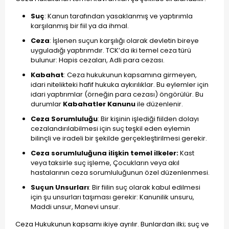
Suç
: Kanun tarafından yasaklanmış ve yaptırımla
karşılanmış bir fiil ya da ihmal.
Ceza
: İşlenen suçun karşılığı olarak devletin bireye
uyguladığı yaptırımdır. TCK’da iki temel ceza türü
bulunur: Hapis cezaları, Adli para cezası.
Kabahat
: Ceza hukukunun kapsamına girmeyen,
idari nitelikteki hafif hukuka aykırılıklar. Bu eylemler için
idari yaptırımlar (örneğin para cezası) öngörülür. Bu
durumlar
Kabahatler Kanunu
ile düzenlenir.
Ceza Sorumluluğu
: Bir kişinin işlediği fiilden dolayı
cezalandırılabilmesi için suç teşkil eden eylemin
bilinçli ve iradeli bir şekilde gerçekleştirilmesi gerekir.
Ceza sorumluluğuna ilişkin temel ilkeler:
Kast
veya taksirle suç işleme, Çocukların veya akıl
hastalarının ceza sorumluluğunun özel düzenlenmesi.
Suçun Unsurları
: Bir fiilin suç olarak kabul edilmesi
için şu unsurları taşıması gerekir: Kanunilik unsuru,
Maddi unsur, Manevi unsur.
Ceza Hukukunun kapsamı ikiye ayrılır. Bunlardan ilki; suç ve