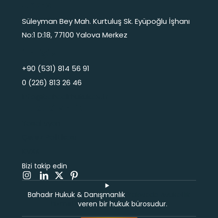
ADRES
Süleyman Bey Mah. Kurtuluş Sk. Eyüpoğlu İşhanı
No:1 D:18, 77100 Yalova Merkez
İLETİŞİM
+90 (531) 814 56 91
0 (226) 813 26 46
info@bahadirhukuk.av.tr
HUKUKİ METİN
Yasal uyarı
Çerez Politikası
KVKK
Bizi takip edin
Bahadır Hukuk & Danışmanlık
Yalovada Avukatlık
hizmeti
veren bir hukuk bürosudur.