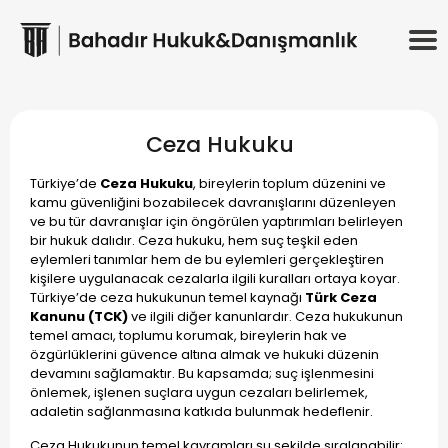
Ceza Hukuku
Türkiye’de
Ceza Hukuku
, bireylerin toplum düzenini ve
kamu güvenliğini bozabilecek davranışlarını düzenleyen
ve bu tür davranışlar için öngörülen yaptırımları belirleyen
bir hukuk dalıdır. Ceza hukuku, hem suç teşkil eden
eylemleri tanımlar hem de bu eylemleri gerçekleştiren
kişilere uygulanacak cezalarla ilgili kuralları ortaya koyar.
Türkiye’de ceza hukukunun temel kaynağı
Türk Ceza
Kanunu (TCK)
ve ilgili diğer kanunlardır. Ceza hukukunun
temel amacı, toplumu korumak, bireylerin hak ve
özgürlüklerini güvence altına almak ve hukuki düzenin
devamını sağlamaktır. Bu kapsamda; suç işlenmesini
önlemek, işlenen suçlara uygun cezaları belirlemek,
adaletin sağlanmasına katkıda bulunmak hedeflenir.
Ceza Hukukunun temel kavramları şu şekilde sıralanabilir: