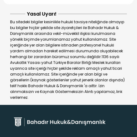
Yasal Uyarı!
Bu sitedeki bilgiler kesinlikle hukuki tavsiye niteliğinde olmayıp
bu bilgiler hiçbir şekilde site ziyaretçileri ile Bahadır Hukuk &
Danışmanlık arasında vekil-müvekkil ilişkisi kurulmasına
yönelik biçimde yorumlanamaz yahut kullanılamaz. Site
içeriğinde yer alan bilgilere istinaden profesyonel hukuki
yardım almadan hareket edilmesi durumunda oluşabilecek
herhangi bir zarardan büromuz sorumlu değildir.1136 sayılı
Avukatlık Yasası yahut Türkiye Barolar Birliği Meslek kuralları
uyarınca site içeriği hiçbir şekilde reklam amaçlı yahut ticari
amaçlı kullanılamaz. Site içeriğinde yer alan bilgi ve
görsellerin (kaynak gösterilenler yahut jenerik olanlar dışında)
telif hakkı Bahadır Hukuk & Danışmanlık 'a aittir. İzin
alınmaksızın ve Kaynak Göstermeksizin Alıntı yapılamaz, link
verilemez.
ADRES