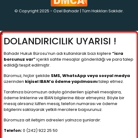
© Copyright 2025 - Özel Bahadır | Tüm Hakkları Saklıdır.
✕
DOLANDIRICILIK UYARISI !
Bahadır Hukuk Bürosu’nun adı kullanılarak bazı kişilere
“icra
borcunuz var”
içerikli sahte mesajlar gönderildiği ve para talep
edildiği tespit edilmiştir.
Büromuz, hiçbir şekilde
SMS, WhatsApp veya sosyal medya
üzerinden
kişisel IBAN’a ödeme yapılmasını
talep etmez.
Tarafınıza büromuzun adıyla gönderilen şüpheli mesajlara,
ödeme linklerine ve IBAN bilgilerine itibar etmeyiniz. Böyle bir
mesaj alırsanız lütfen mesaj, telefon numarası ve ödeme
bilgilerini saklayarak yetkili mercilere başvurunuz.
Büromuza ait iletişim adresleri yalnızca şunlardır:
Telefon:
0 (242) 922 25 50