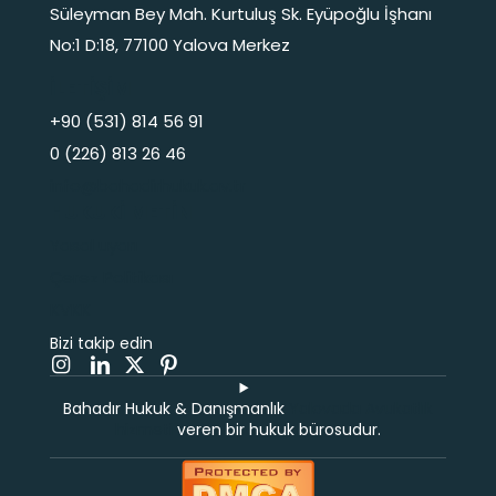
Süleyman Bey Mah. Kurtuluş Sk. Eyüpoğlu İşhanı
No:1 D:18, 77100 Yalova Merkez
İLETİŞİM
+90 (531) 814 56 91
0 (226) 813 26 46
info@bahadirhukuk.av.tr
HUKUKİ METİN
Yasal uyarı
Çerez Politikası
KVKK
Bizi takip edin
Bahadır Hukuk & Danışmanlık
Yalovada Avukatlık
hizmeti
veren bir hukuk bürosudur.