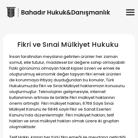
Fikri ve Sınai Mülkiyet Hukuku
İnsan tarafından meydana getirilen ürünler her zaman
somut, elle tutulur, maddesel bir değere sahip olmayabilir.
Fiziki görünümü olmayan fakat kişisel özveri ve emek ile
oluşturulmuş ekonomik değer taşıyan fikri emek ürünleri
de korunmaya ihtiyaç duyduğundan bu konular, Türk
Hukukumuzda Fikri ve Sınai Mülkiyet haklarımızın konusunu
oluşturmuştur. Teknolojinin gelişmesiyle, internet
kullanımının artması ile birlikte Fikri mülkiyet haklarının
önemi artmıştır. Fikri mülkiyet hakları, 6769 Sayılı Sınai
Mülkiyet Kanunu ile 5846 sayılı Fikir ve Sanat Eserleri
Kanunu’nda düzenlenmiştir. Fikri mülkiyet hakları, telif
hakları ve sınai mülkiyet hakları olmak üzere iki gruptan
oluşmaktadır.
Telif Hakkı, kişinin her türlü fikri emeği ile meydana getirdiği