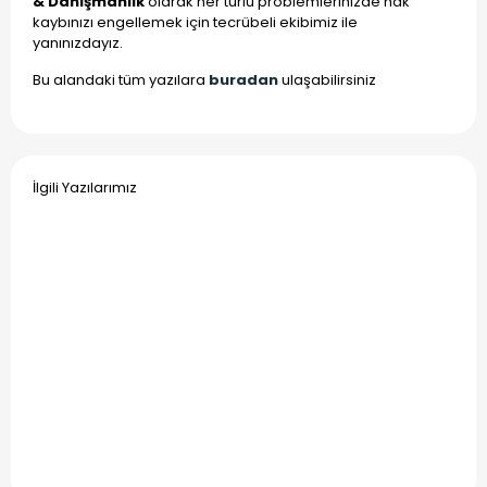
& Danışmanlık
olarak her türlü problemlerinizde hak
kaybınızı engellemek için tecrübeli ekibimiz ile
yanınızdayız.
Bu alandaki tüm yazılara
buradan
ulaşabilirsiniz
İlgili Yazılarımız
20 Mayıs
2025
Marka
Lisans
Sözleşmesi,
Sözleşme
Örneği
Devamını
oku