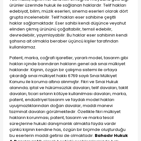
ürünler üzerinde hukuk ile sağlanan haklardır. Telif hakları
edebiyat, bilim, müzik eserleri, sinema eserleri olarak dört
grupta incelenebilir. Telif hakları eser sahibine çeşitli
haklar sağlamaktadır. Eser sahibi kendi düşünce veyahut
elinden çıkmış ürününü çoğaltabilir, temsil edebilir,
devredebilir, yayımlayabilir. Bu haklar eser sahibinin kendi
şahsına ait olmakla beraber üçüncü kişiler tarafından
kullanılamaz.
Patent, marka, coğrafi işaretler, yararlı model, tasarım gibi
hakları içinde barındıran hakların genel adı sınai mülkiyet
haklarıdır. Kişinin, özgün bir çalışma sistemi ile ortaya
çıkardığı sınai mülkiyet hakkı 6769 sayılı Sınai Mülkiyet
Kanunu ile koruma altına alınmıştır. Fikri ve Sınai Hukuk
alanında; iptal ve hükümsüzlük davaları, telif davaları, taklit
davaları, ticari sırların kötüye kullanılması davaları, marka,
patent, endüstriyel tasarım ve faydalı model hakları
uyuşmazlıklarından doğan davalar, maddi manevi
tazminat davaları görülmektedir. Özellikle fikri mülkiyet
hakların korunması, patent, tasarım ve marka tescil
süreçlerine hukuki danışmanlık almakta fayda vardır
çünkü kişinin kendine has, özgün bir biçimde oluşturduğu
bu eserlerin maddi getirisi de olmaktadır.
Bahadır Hukuk